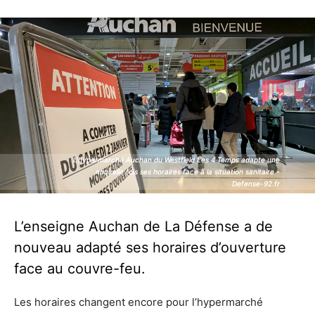
L'hypermarché Auchan du Westfield Les 4 Temps adapte une
L'hypermarché Auchan du Westfield Les 4 Temps adapte une
nouvelle fois ses horaires face à la situation sanitaire -
nouvelle fois ses horaires face à la situation sanitaire -
Defense-92.fr
Defense-92.fr
L’enseigne Auchan de La Défense a de
nouveau adapté ses horaires d’ouverture
face au couvre-feu.
Les horaires changent encore pour l’hypermarché