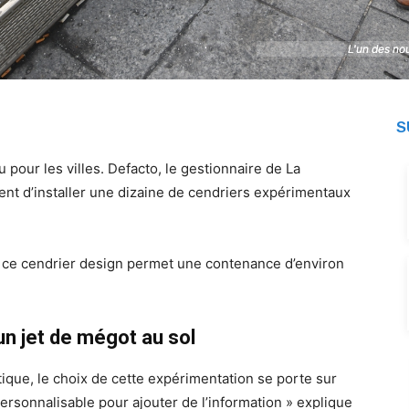
L'un des nou
L'un des nou
S
u pour les villes. Defacto, le gestionnaire de La
ent d’installer une dizaine de cendriers expérimentaux
e ce cendrier design permet une contenance d’environ
n jet de mégot au sol
tique, le choix de cette expérimentation se porte sur
ersonnalisable pour ajouter de l’information » explique