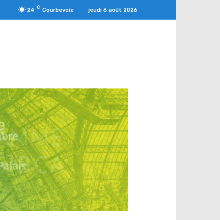
C
jeudi 6 août 2026
24
Courbevoie