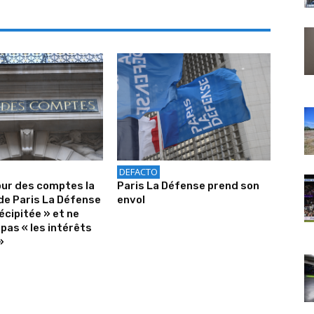
DEFACTO
our des comptes la
Paris La Défense prend son
de Paris La Défense
envol
écipitée » et ne
pas « les intérêts
»