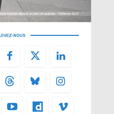
Une touriste devant un plan du quartier - Defense-92.fr
Une touriste devant un plan du quartier - Defense-92.fr
UIVEZ-NOUS