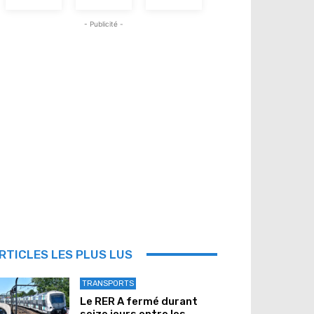
- Publicité -
RTICLES LES PLUS LUS
TRANSPORTS
Le RER A fermé durant
seize jours entre les...