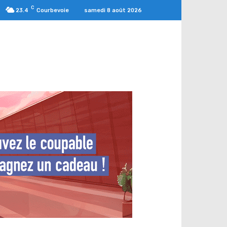
C
samedi 8 août 2026
23.4
Courbevoie