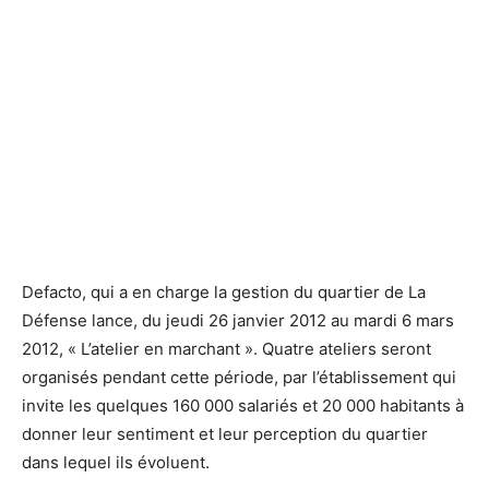
Defacto lance "les ateliers en marchant"
Defacto lance "les ateliers en marchant"
Defacto, qui a en charge la gestion du quartier de La
Défense lance, du jeudi 26 janvier 2012 au mardi 6 mars
2012, « L’atelier en marchant ». Quatre ateliers seront
organisés pendant cette période, par l’établissement qui
invite les quelques 160 000 salariés et 20 000 habitants à
donner leur sentiment et leur perception du quartier
dans lequel ils évoluent.