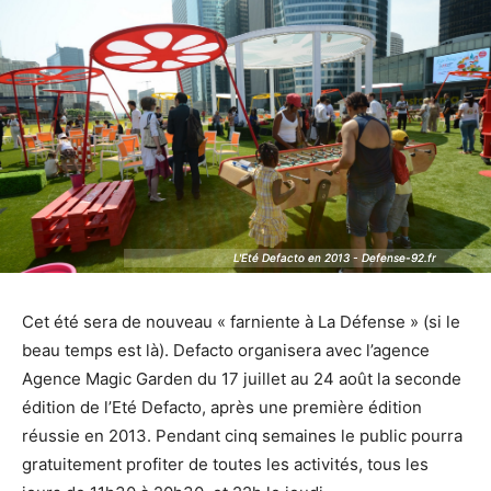
L'Eté Defacto en 2013 - Defense-92.fr
L'Eté Defacto en 2013 - Defense-92.fr
Cet été sera de nouveau « farniente à La Défense » (si le
beau temps est là). Defacto organisera avec l’agence
Agence Magic Garden du 17 juillet au 24 août la seconde
édition de l’Eté Defacto, après une première édition
réussie en 2013. Pendant cinq semaines le public pourra
gratuitement profiter de toutes les activités, tous les