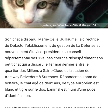
Voltaire, le chat de Marie-Célie Guillaume - DR
Voltaire, le chat de Marie-Célie Guillaume - DR
Son chat a disparu. Marie-Célie Guillaume, la directrice
de Defacto, l’établissement de gestion de La Défense et
nouvellement élu vice-présidente au conseil
départemental des Yvelines cherche désespérément son
petit chat qui a disparu le 1er mai dernier entre le
quartier des Millons à Saint-Cloud et la station de
tramway Belvédère à Suresnes. Répondant au nom de
Voltaire, le chat âgé de deux ans, de type européen est
blanc et tigré sur le dos. L’animal est muni d’une puce
d’identification.