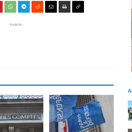
- Publicité -
A