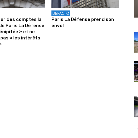
DEFACTO
our des comptes la
Paris La Défense prend son
de Paris La Défense
envol
écipitée » et ne
pas « les intérêts
»