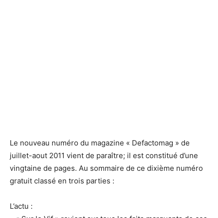
Le dixième numéro de Defacto.mag
Le dixième numéro de Defacto.mag
Le nouveau numéro du magazine « Defactomag » de
juillet-aout 2011 vient de paraître; il est constitué d’une
vingtaine de pages. Au sommaire de ce dixième numéro
gratuit classé en trois parties :
L’actu :