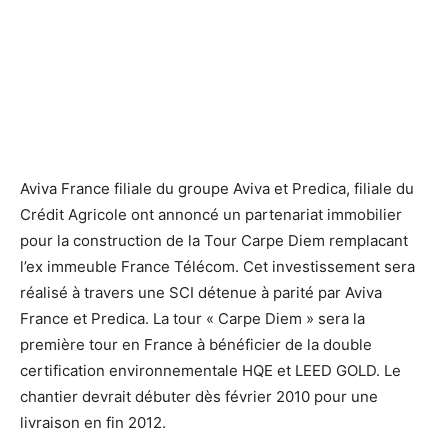
Tour Carpe Diem. ©Robert A.M. Stern Architects
Tour Carpe Diem. ©Robert A.M. Stern Architects
Aviva France filiale du groupe Aviva et Predica, filiale du
Crédit Agricole ont annoncé un partenariat immobilier
pour la construction de la Tour Carpe Diem remplacant
l’ex immeuble France Télécom. Cet investissement sera
réalisé à travers une SCI détenue à parité par Aviva
France et Predica. La tour « Carpe Diem » sera la
première tour en France à bénéficier de la double
certification environnementale HQE et LEED GOLD. Le
chantier devrait débuter dès février 2010 pour une
livraison en fin 2012.