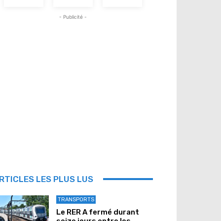
- Publicité -
RTICLES LES PLUS LUS
TRANSPORTS
Le RER A fermé durant
seize jours entre les...