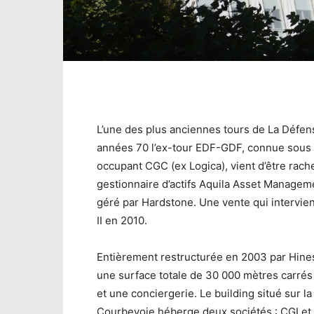
L’une des plus anciennes tours de La Défen
années 70 l’ex-tour EDF-GDF, connue sous 
occupant CGC (ex Logica), vient d’être rach
gestionnaire d’actifs Aquila Asset Manageme
géré par Hardstone. Une vente qui intervient
II en 2010.
Entièrement restructurée en 2003 par Hine
une surface totale de 30 000 mètres carré
et une conciergerie. Le building situé sur la
Courbevoie héberge deux sociétés : CGI et R