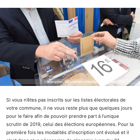
Illustration : un vote lors d'élections - Defense-92.fr
Illustration : un vote lors d'élections - Defense-92.fr
Si vous n’êtes pas inscrits sur les listes électorales de
votre commune, il ne vous reste plus que quelques jours
pour le faire afin de pouvoir prendre part à l’unique
scrutin de 2019, celui des élections européennes. Pour la
première fois les modalités d’inscription ont évolué et il