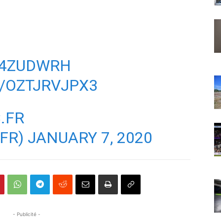
U4ZUDWRH
/OZTJRVJPX3
.FR
CFR)
JANUARY 7, 2020
- Publicité -