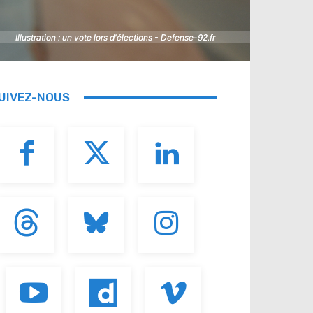
Illustration : un vote lors d'élections - Defense-92.fr
Illustration : un vote lors d'élections - Defense-92.fr
UIVEZ-NOUS