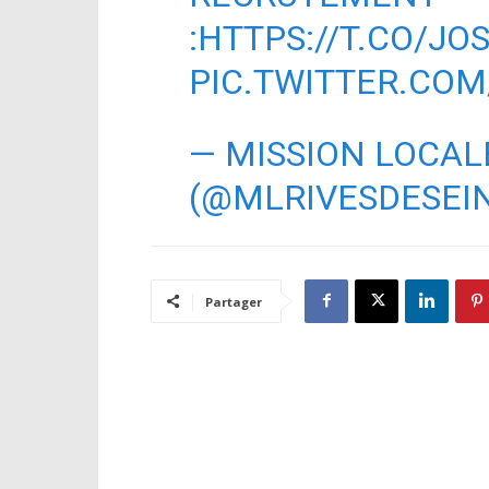
:
HTTPS://T.CO/JO
PIC.TWITTER.CO
— MISSION LOCALE
(@MLRIVESDESEI
Partager