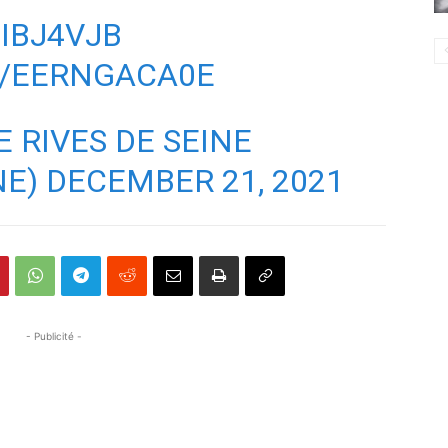
SIBJ4VJB
M/EERNGACA0E
 RIVES DE SEINE
NE)
DECEMBER 21, 2021
- Publicité -