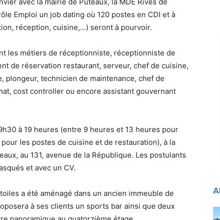
anvier avec la mairie de Puteaux, la MDE Rives de
Pôle Emploi un job dating où 120 postes en CDI et à
ion, réception, cuisine,…) seront à pourvoir.
 les métiers de réceptionniste, réceptionniste de
ent de réservation restaurant, serveur, chef de cuisine,
e, plongeur, technicien de maintenance, chef de
t, cost controller ou encore assistant gouvernant
9h30 à 19 heures (entre 9 heures et 13 heures pour
pour les postes de cuisine et de restauration), à la
teaux, au 131, avenue de la République. Les postulants
masqués et avec un CV.
A
étoiles a été aménagé dans un ancien immeuble de
posera à ses clients un sports bar ainsi que deux
autre panoramique au quatorzième étage.