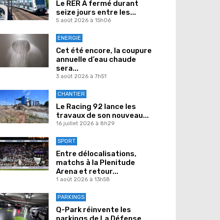
Le RER A fermé durant
seize jours entre les...
5 août 2026 à 15h06
ENERGIE
Cet été encore, la coupure
annuelle d’eau chaude
sera...
3 août 2026 à 7h51
CHANTIER
Le Racing 92 lance les
travaux de son nouveau...
16 juillet 2026 à 8h29
SPORT
Entre délocalisations,
matchs à la Plenitude
Arena et retour...
1 août 2026 à 13h58
PARKINGS
Q-Park réinvente les
parkings de La Défense