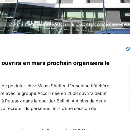
Mama Shelter organisera le 13 janvier un job dating pour son nouvel éta
Mama Shelter organisera le 13 janvier un job dating pour son nouvel éta
S
i ouvrira en mars prochain organisera le
t de postuler chez Mama Shelter. L’enseigne hôtelière
ure avec le groupe Accor) née en 2008 ouvrira début
à Puteaux dans le quartier Bellini. A moins de deux
c à recruter du personnel lors d’une session de