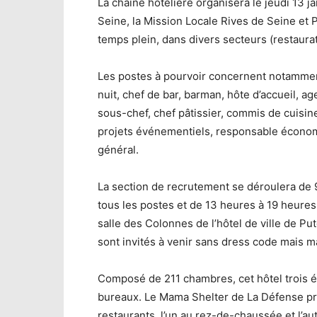
La chaine hôtelière organisera le jeudi 13 j
Seine, la Mission Locale Rives de Seine et 
temps plein, dans divers secteurs (restaurat
Les postes à pourvoir concernent notamment
nuit, chef de bar, barman, hôte d’accueil, ag
sous-chef, chef pâtissier, commis de cuisin
projets événementiels, responsable économa
général.
La section de recrutement se déroulera de 
tous les postes et de 13 heures à 19 heures 
salle des Colonnes de l’hôtel de ville de Pu
sont invités à venir sans dress code mais 
Composé de 211 chambres, cet hôtel trois 
bureaux. Le Mama Shelter de La Défense pro
restaurants, l’un au rez-de-chaussée et l’