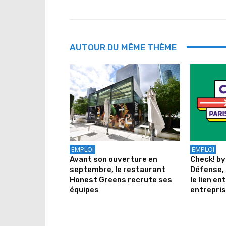
AUTOUR DU MÊME THÈME
EMPLOI
EMPLOI
Avant son ouverture en
Check! by
septembre, le restaurant
Défense, 
Honest Greens recrute ses
le lien en
équipes
entrepri