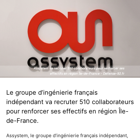
Assystem va recruter 510 collaborateurs pour renforcer ses
Assystem va recruter 510 collaborateurs pour renforcer ses
effectifs en région Île-de-France - Defense-92.fr
effectifs en région Île-de-France - Defense-92.fr
Le groupe d’ingénierie français
indépendant va recruter 510 collaborateurs
pour renforcer ses effectifs en région Île-
de-France.
Assystem, le groupe d’ingénierie français indépendant,