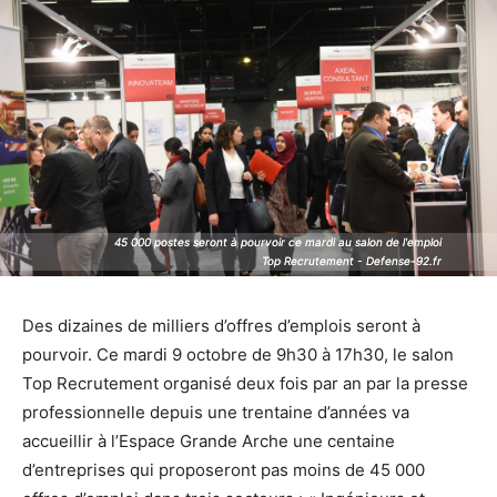
45 000 postes seront à pourvoir ce mardi au salon de l'emploi
45 000 postes seront à pourvoir ce mardi au salon de l'emploi
Top Recrutement - Defense-92.fr
Top Recrutement - Defense-92.fr
Des dizaines de milliers d’offres d’emplois seront à
pourvoir. Ce mardi 9 octobre de 9h30 à 17h30, le salon
Top Recrutement organisé deux fois par an par la presse
professionnelle depuis une trentaine d’années va
accueillir à l’Espace Grande Arche une centaine
d’entreprises qui proposeront pas moins de 45 000