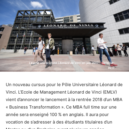
Le pôle universitaire Léonard de Vinci en juin 2017 - Defense-
Le pôle universitaire Léonard de Vinci en juin 2017 - Defense-
92.fr
92.fr
Un nouveau cursus pour le Pôle Universitaire Léonard de
Vinci. L’Ecole de Management Léonard de Vinci (EMLV)
vient d’annoncer le lancement à la rentrée 2018 d’un MBA
« Business Transformation ». Ce MBA full time sur une
année sera enseigné 100 % en anglais. Il aura pour
vocation de s’adresser à des étudiants titulaires d’un