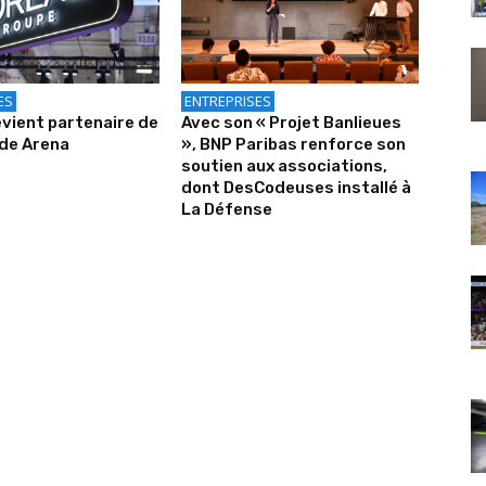
ES
ENTREPRISES
evient partenaire de
Avec son « Projet Banlieues
ude Arena
», BNP Paribas renforce son
soutien aux associations,
dont DesCodeuses installé à
La Défense