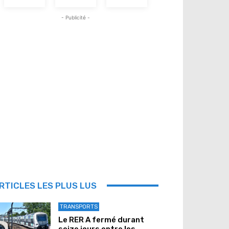
- Publicité -
RTICLES LES PLUS LUS
TRANSPORTS
Le RER A fermé durant
seize jours entre les...