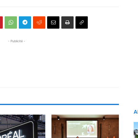
- Publicité -
A