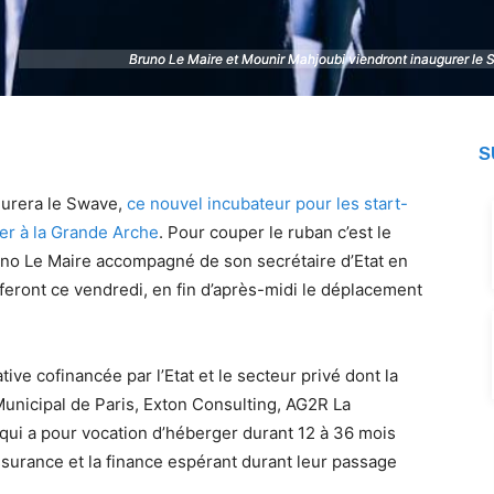
Bruno Le Maire et Mounir Mahjoubi viendront inaugurer le
Bruno Le Maire et Mounir Mahjoubi viendront inaugurer le
S
gurera le Swave,
ce nouvel incubateur pour les start-
ier à la Grande Arche
. Pour couper le ruban c’est le
uno Le Maire accompagné de son secrétaire d’Etat en
eront ce vendredi, en fin d’après-midi le déplacement
ive cofinancée par l’Etat et le secteur privé dont la
unicipal de Paris, Exton Consulting, AG2R La
qui a pour vocation d’héberger durant 12 à 36 mois
surance et la finance espérant durant leur passage