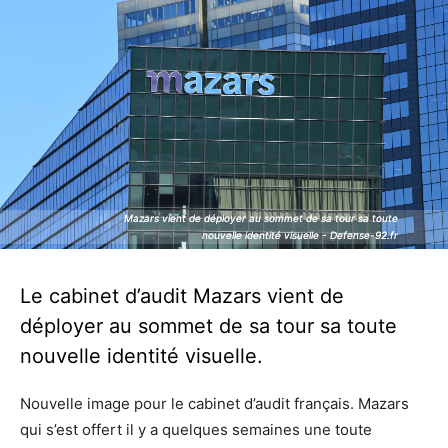
Mazars vient de déployer au sommet de sa tour sa toute
Mazars vient de déployer au sommet de sa tour sa toute
nouvelle identité visuelle - Defense-92.fr
nouvelle identité visuelle - Defense-92.fr
Le cabinet d’audit Mazars vient de
déployer au sommet de sa tour sa toute
nouvelle identité visuelle.
Nouvelle image pour le cabinet d’audit français. Mazars
qui s’est offert il y a quelques semaines une toute