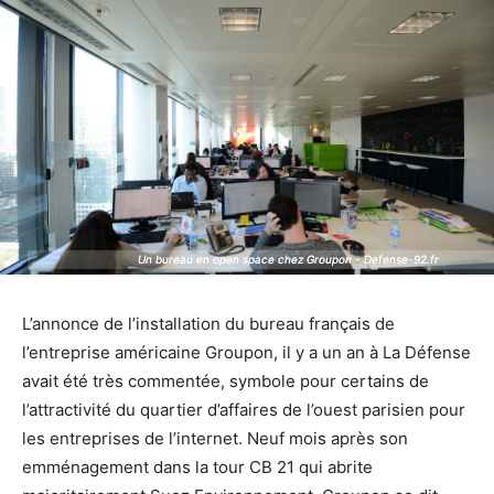
Un bureau en open space chez Groupon - Defense-92.fr
Un bureau en open space chez Groupon - Defense-92.fr
L’annonce de l’installation du bureau français de
l’entreprise américaine Groupon, il y a un an à La Défense
avait été très commentée, symbole pour certains de
l’attractivité du quartier d’affaires de l’ouest parisien pour
les entreprises de l’internet. Neuf mois après son
emménagement dans la tour CB 21 qui abrite