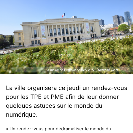
La mairie de Puteaux en avril 2017 - Defense-92.fr
La mairie de Puteaux en avril 2017 - Defense-92.fr
La ville organisera ce jeudi un rendez-vous
pour les TPE et PME afin de leur donner
quelques astuces sur le monde du
numérique.
« Un rendez-vous pour dédramatiser le monde du