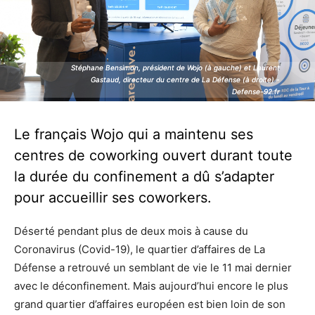
Stéphane Bensimon, président de Wojo (à gauche) et Laurent
Stéphane Bensimon, président de Wojo (à gauche) et Laurent
Gastaud, directeur du centre de La Défense (à droite) -
Gastaud, directeur du centre de La Défense (à droite) -
Defense-92.fr
Defense-92.fr
Le français Wojo qui a maintenu ses
centres de coworking ouvert durant toute
la durée du confinement a dû s’adapter
pour accueillir ses coworkers.
Déserté pendant plus de deux mois à cause du
Coronavirus (Covid-19), le quartier d’affaires de La
Défense a retrouvé un semblant de vie le 11 mai dernier
avec le déconfinement. Mais aujourd’hui encore le plus
grand quartier d’affaires européen est bien loin de son