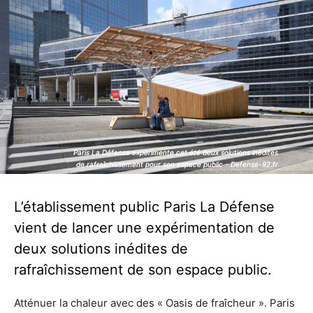
Paris La Défense expérimente cet été deux solutions inédites
Paris La Défense expérimente cet été deux solutions inédites
de rafraîchissement pour son espace public - Defense-92.fr
de rafraîchissement pour son espace public - Defense-92.fr
L’établissement public Paris La Défense
vient de lancer une expérimentation de
deux solutions inédites de
rafraîchissement de son espace public.
Atténuer la chaleur avec des « Oasis de fraîcheur ». Paris