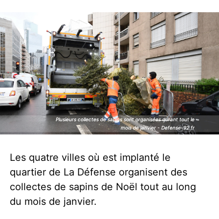
Plusieurs collectes de sapins sont organisées durant tout le
Plusieurs collectes de sapins sont organisées durant tout le
mois de janvier - Defense-92.fr
mois de janvier - Defense-92.fr
Les quatre villes où est implanté le
quartier de La Défense organisent des
collectes de sapins de Noël tout au long
du mois de janvier.