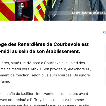
Le proviseur du collège d
Le proviseur du collège d
S
lège des Renardières de Courbevoie est
midi au sein de son établissement.
ières, situé rue d’Alsace à Courbevoie, au pied des
rame ce mardi vers 14h20. Son proviseur, Alexandre M.,
ement de fonction, selon plusieurs sources. On ignore
drame.
ent afin de faciliter l’intervention des secours avant
èves ont assisté à l’effroyable scène et vu l’homme
es témoins ont été auditionnés par les enquêteurs afin