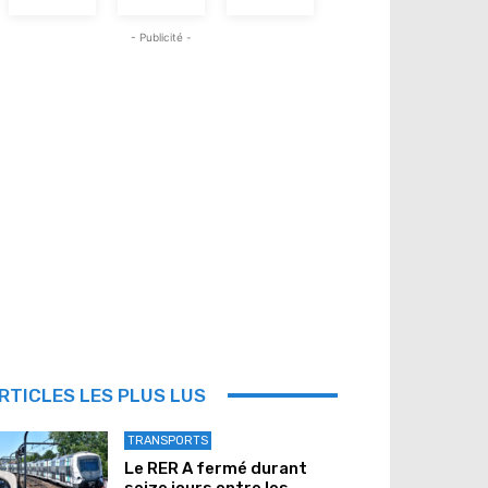
- Publicité -
RTICLES LES PLUS LUS
TRANSPORTS
Le RER A fermé durant
seize jours entre les...