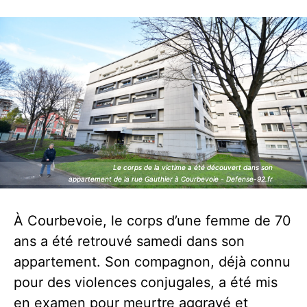
Le corps de la victime a été découvert dans son
Le corps de la victime a été découvert dans son
appartement de la rue Gauthier à Courbevoie - Defense-92.fr
appartement de la rue Gauthier à Courbevoie - Defense-92.fr
À Courbevoie, le corps d’une femme de 70
ans a été retrouvé samedi dans son
appartement. Son compagnon, déjà connu
pour des violences conjugales, a été mis
en examen pour meurtre aggravé et