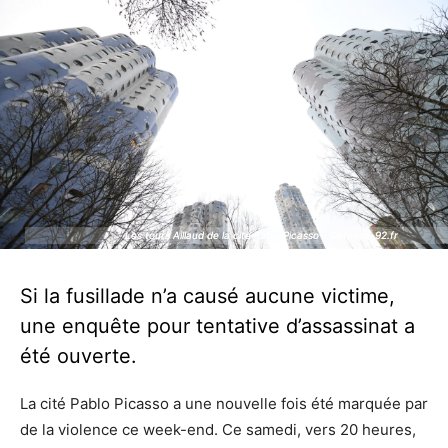
Les tours Aillaud de la cité Pablo Picasso - Defense-92.fr
Les tours Aillaud de la cité Pablo Picasso - Defense-92.fr
Si la fusillade n’a causé aucune victime,
une enquête pour tentative d’assassinat a
été ouverte.
La cité Pablo Picasso a une nouvelle fois été marquée par
de la violence ce week-end. Ce samedi, vers 20 heures,