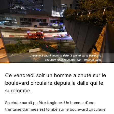
L’homme a chuté depuis la dalle (à droite) sur le boulevard
L’homme a chuté depuis la dalle (à droite) sur le boulevard
circulaire situé en contre-bas - Defense-92.fr
circulaire situé en contre-bas - Defense-92.fr
Ce vendredi soir un homme a chuté sur le
boulevard circulaire depuis la dalle qui le
surplombe.
Sa chute aurait pu être tragique. Un homme d’une
trentaine d’années est tombé sur le boulevard circulaire