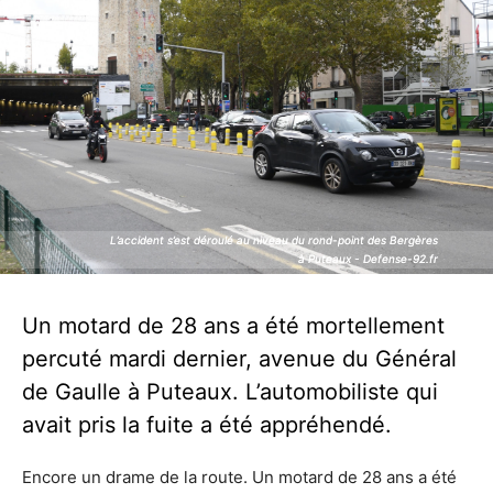
L’accident s’est déroulé au niveau du rond-point des Bergères
L’accident s’est déroulé au niveau du rond-point des Bergères
à Puteaux - Defense-92.fr
à Puteaux - Defense-92.fr
Un motard de 28 ans a été mortellement
percuté mardi dernier, avenue du Général
de Gaulle à Puteaux. L’automobiliste qui
avait pris la fuite a été appréhendé.
Encore un drame de la route. Un motard de 28 ans a été