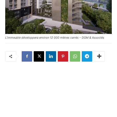
L’immeuble développera environ 12 000 mètres carrés – DGM & Associés