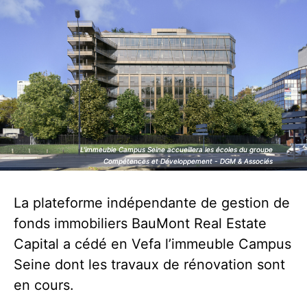
L'immeuble Campus Seine accueillera les écoles du groupe
L'immeuble Campus Seine accueillera les écoles du groupe
Compétences et Développement - DGM & Associés
Compétences et Développement - DGM & Associés
La plateforme indépendante de gestion de
fonds immobiliers BauMont Real Estate
Capital a cédé en Vefa l’immeuble Campus
Seine dont les travaux de rénovation sont
en cours.