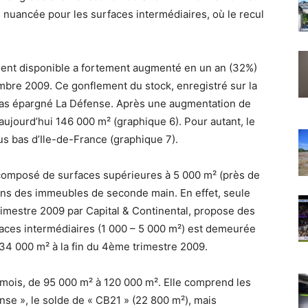
us nuancée pour les surfaces intermédiaires, où le recul
tement disponible a fortement augmenté en un an (32%)
embre 2009. Ce gonflement du stock, enregistré sur la
a pas épargné La Défense. Après une augmentation de
aujourd’hui 146 000 m² (graphique 6). Pour autant, le
s bas d’Ile-de-France (graphique 7).
composé de surfaces supérieures à 5 000 m² (près de
ans des immeubles de seconde main. En effet, seule
trimestre 2009 par Capital & Continental, propose des
faces intermédiaires (1 000 – 5 000 m²) est demeurée
: 34 000 m² à la fin du 4ème trimestre 2009.
is mois, de 95 000 m² à 120 000 m². Elle comprend les
se », le solde de « CB21 » (22 800 m²), mais