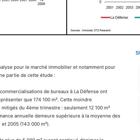
DTZ publie son étude
DTZ publie son étude
S
alyse pour le marché immobilier et notamment pour
ne partie de cette étude :
s commercialisations de bureaux à La Défense ont
eprésenter que 174 100 m². Cette moindre
s mitigés du 4ème trimestre : seulement 12 100 m²
formance annuelle demeure supérieure à la moyenne des
 et 2005 (143 000 m²).