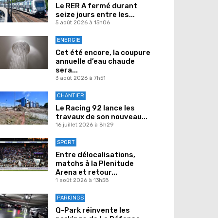
Le RER A fermé durant
seize jours entre les...
5 août 2026 à 15h06
ENERGIE
Cet été encore, la coupure
annuelle d’eau chaude
sera...
3 août 2026 à 7h51
CHANTIER
Le Racing 92 lance les
travaux de son nouveau...
16 juillet 2026 à 8h29
SPORT
Entre délocalisations,
matchs à la Plenitude
Arena et retour...
1 août 2026 à 13h58
PARKINGS
Q-Park réinvente les