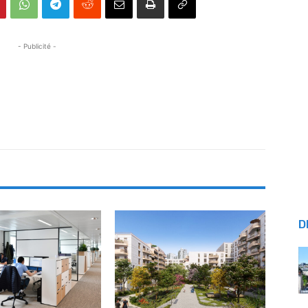
- Publicité -
D