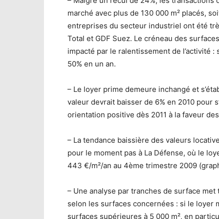
– Malgré un recul de 24%, les transactions 
marché avec plus de 130 000 m² placés, soit
entreprises du secteur industriel ont été t
Total et GDF Suez. Le créneau des surfaces 
impacté par le ralentissement de l’activité 
50% en un an.
– Le loyer prime demeure inchangé et s’étab
valeur devrait baisser de 6% en 2010 pour s’
orientation positive dès 2011 à la faveur des 
– La tendance baissière des valeurs locati
pour le moment pas à La Défense, où le loy
443 €/m²/an au 4ème trimestre 2009 (graph
– Une analyse par tranches de surface met t
selon les surfaces concernées : si le loyer
surfaces supérieures à 5 000 m², en partic