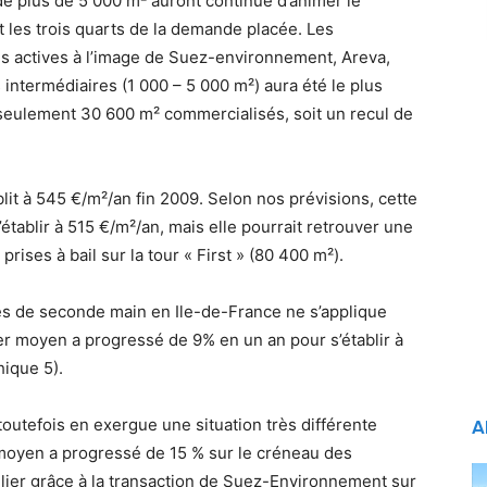
de plus de 5 000 m² auront continué d’animer le
 les trois quarts de la demande placée. Les
rès actives à l’image de Suez-environnement, Areva,
intermédiaires (1 000 – 5 000 m²) aura été le plus
: seulement 30 600 m² commercialisés, soit un recul de
lit à 545 €/m²/an fin 2009. Selon nos prévisions, cette
établir à 515 €/m²/an, mais elle pourrait retrouver une
prises à bail sur la tour « First » (80 400 m²).
ves de seconde main en Ile-de-France ne s’applique
er moyen a progressé de 9% en un an pour s’établir à
ique 5).
outefois en exergue une situation très différente
A
 moyen a progressé de 15 % sur le créneau des
ulier grâce à la transaction de Suez-Environnement sur