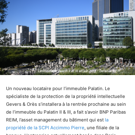
L'immeuble le Palatin II et III en juin 2018 - Defense-92.fr
L'immeuble le Palatin II et III en juin 2018 - Defense-92.fr
Un nouveau locataire pour l’immeuble Palatin. Le
spécialiste de la protection de la propriété intellectuelle
Gevers & Orès s’installera à la rentrée prochaine au sein
de l’immeuble du Palatin II & III, a fait s’avoir BNP Paribas
REIM, l’asset management du bâtiment qui est
la
propriété de la SCPI Accimmo Pierre
, une filiale de la