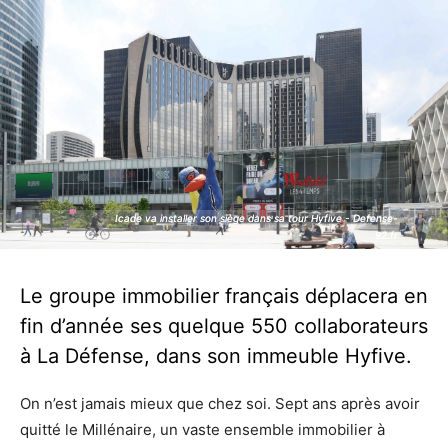
Icade va installer son siège dans sa tour Hyfive - Defense-
Icade va installer son siège dans sa tour Hyfive - Defense-
92.fr
92.fr
Le groupe immobilier français déplacera en
fin d’année ses quelque 550 collaborateurs
à La Défense, dans son immeuble Hyfive.
On n’est jamais mieux que chez soi. Sept ans après avoir
quitté le Millénaire, un vaste ensemble immobilier à