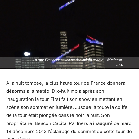
La tour First devient une station météo géante - ©Defense-
La tour First devient une station météo géante - ©Defense-
92.fr
92.fr
A la nuit tombée, la plus haute tour de France donnera
désormais la météo. Dix-huit mois après son
inauguration la tour First fait son show en mettant en
scène son sommet en lumière. Jusque là toute la coiffe
de la tour était plongée dans le noir la nuit. Son
propriétaire, Beacon Capital Partners a inauguré ce mardi
18 décembre 2012 l’éclairage du sommet de cette tour de