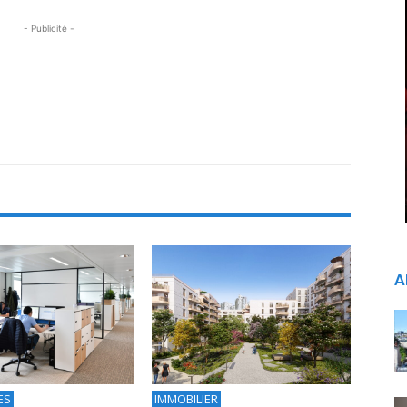
- Publicité -
A
ES
IMMOBILIER