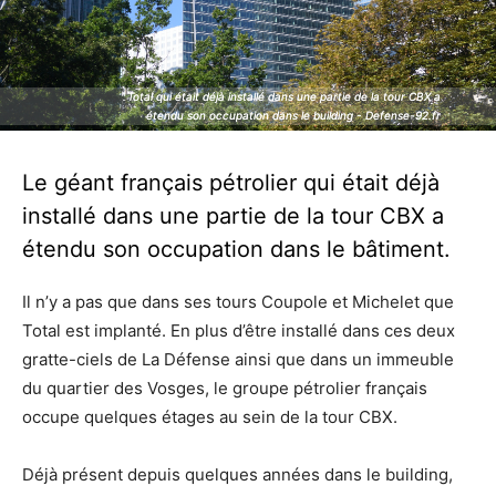
Total qui était déjà installé dans une partie de la tour CBX a
Total qui était déjà installé dans une partie de la tour CBX a
étendu son occupation dans le building - Defense-92.fr
étendu son occupation dans le building - Defense-92.fr
Le géant français pétrolier qui était déjà
installé dans une partie de la tour CBX a
étendu son occupation dans le bâtiment.
Il n’y a pas que dans ses tours Coupole et Michelet que
Total est implanté. En plus d’être installé dans ces deux
gratte-ciels de La Défense ainsi que dans un immeuble
du quartier des Vosges, le groupe pétrolier français
occupe quelques étages au sein de la tour CBX.
Déjà présent depuis quelques années dans le building,