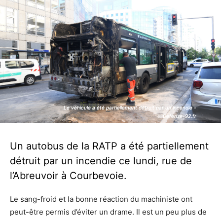
Le véhicule a été partiellement détruit par un incendie -
Le véhicule a été partiellement détruit par un incendie -
Defense-92.fr
Defense-92.fr
Un autobus de la RATP a été partiellement
détruit par un incendie ce lundi, rue de
l’Abreuvoir à Courbevoie.
Le sang-froid et la bonne réaction du machiniste ont
peut-être permis d’éviter un drame. Il est un peu plus de