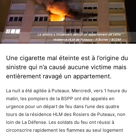
Le sinistre a totalement détruit un appartement de cette
Le sinistre a totalement détruit un appartement de cette
résidence HLM de Puteaux - P.Burner / BCOM
résidence HLM de Puteaux - P.Burner / BCOM
Une cigarette mal éteinte est à l’origine du
sinistre qui n’a causé aucune victime mais
entièrement ravagé un appartement.
La nuit a été agitée à Puteaux. Mercredi, vers 1 heure du
matin, les pompiers de la BSPP ont été appelés en
urgence pour un départ de feu dans l’une des quatre
tours de la résidence HLM des Rosiers de Puteaux, non
loin de La Défense. Les soldats du feu ont réussi à
circonscrire rapidement les flammes au seul logement