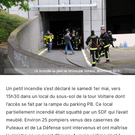
Un incendie au pied de l'immeuble Voltaire. ©Defense-92.fr
Un incendie au pied de l'immeuble Voltaire. ©Defense-92.fr
Un petit incendie s’est déclaré le samedi 1er mai, vers
15h30 dans un local du sous-sol de la tour Voltaire dont
l’accès se fait par la rampe du parking PB. Ce local
partiellement incendié était squatté par un SDF qui l’avait
meublé. Environ 25 pompiers venus des casernes de
Puteaux et de La Défense sont intervenus et ont maîtrise