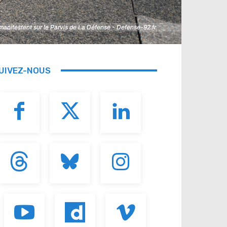
nifestent sur le Parvis de La Défense - Defense-92.fr
nifestent sur le Parvis de La Défense - Defense-92.fr
UIVEZ-NOUS