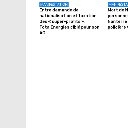
MANIFESTATION
MANIFESTA
Entre demande de
Mort de Na
nationalisation et taxation
personne
des « super-profits »,
Nanterre 
TotalEnergies ciblé pour son
policière 
AG