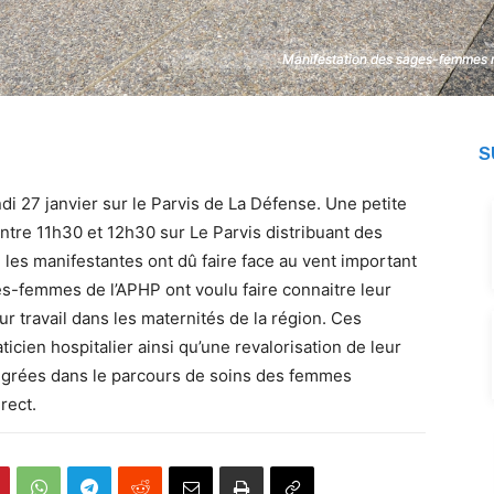
Manifestation des sages-femmes ma
Manifestation des sages-femmes ma
S
ndi 27 janvier sur le Parvis de La Défense. Une petite
tre 11h30 et 12h30 sur Le Parvis distribuant des
 les manifestantes ont dû faire face au vent important
ges-femmes de l’APHP ont voulu faire connaitre leur
ur travail dans les maternités de la région. Ces
ticien hospitalier ainsi qu’une revalorisation de leur
ntégrées dans le parcours de soins des femmes
rect.