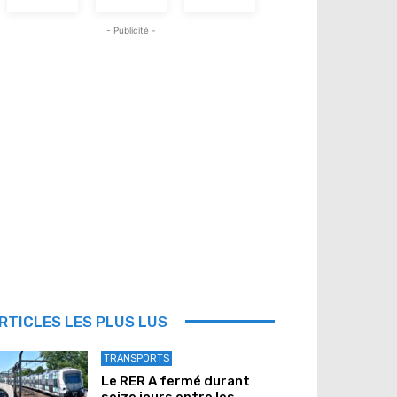
- Publicité -
RTICLES LES PLUS LUS
TRANSPORTS
Le RER A fermé durant
seize jours entre les...