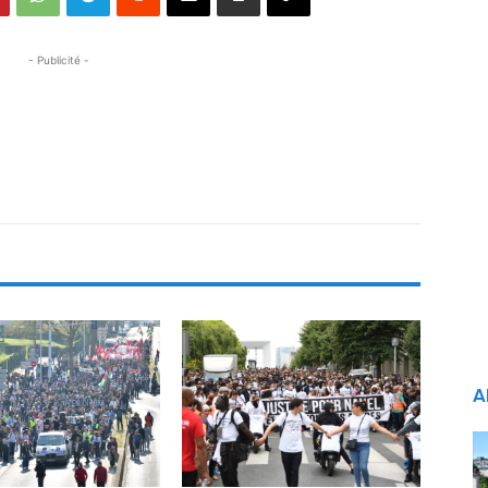
- Publicité -
A