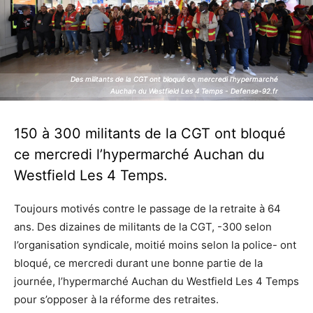
Des militants de la CGT ont bloqué ce mercredi l’hypermarché
Des militants de la CGT ont bloqué ce mercredi l’hypermarché
Auchan du Westfield Les 4 Temps - Defense-92.fr
Auchan du Westfield Les 4 Temps - Defense-92.fr
150 à 300 militants de la CGT ont bloqué
ce mercredi l’hypermarché Auchan du
Westfield Les 4 Temps.
Toujours motivés contre le passage de la retraite à 64
ans. Des dizaines de militants de la CGT, -300 selon
l’organisation syndicale, moitié moins selon la police- ont
bloqué, ce mercredi durant une bonne partie de la
journée, l’hypermarché Auchan du Westfield Les 4 Temps
pour s’opposer à la réforme des retraites.