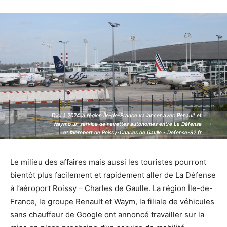
D’ici à 2024 la région Île-de-France va lancer avec Renault et
D’ici à 2024 la région Île-de-France va lancer avec Renault et
Waymo un service de navettes autonomes entre La Défense
Waymo un service de navettes autonomes entre La Défense
et l’aéroport de Roissy-Charles de Gaulle - Defense-92.fr
et l’aéroport de Roissy-Charles de Gaulle - Defense-92.fr
Le milieu des affaires mais aussi les touristes pourront
bientôt plus facilement et rapidement aller de La Défense
à l’aéroport Roissy – Charles de Gaulle. La région Île-de-
France, le groupe Renault et Waym, la filiale de véhicules
sans chauffeur de Google ont annoncé travailler sur la