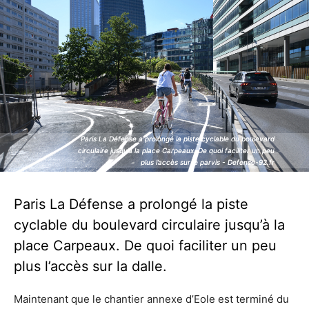
Paris La Défense a prolongé la piste cyclable du boulevard
Paris La Défense a prolongé la piste cyclable du boulevard
circulaire jusqu’à la place Carpeaux. De quoi faciliter un peu
circulaire jusqu’à la place Carpeaux. De quoi faciliter un peu
plus l’accès sur le parvis - Defense-92.fr
plus l’accès sur le parvis - Defense-92.fr
Paris La Défense a prolongé la piste
cyclable du boulevard circulaire jusqu’à la
place Carpeaux. De quoi faciliter un peu
plus l’accès sur la dalle.
Maintenant que le chantier annexe d’Eole est terminé du