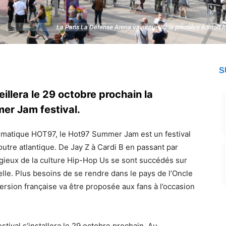
La Paris La Défense Arena va accueillir la première édition
La Paris La Défense Arena va accueillir la première édition
S
illera le 29 octobre prochain la
er Jam festival.
ématique HOT97, le Hot97 Summer Jam est un festival
 outre atlantique. De Jay Z à Cardi B en passant par
tigieux de la culture Hip-Hop Us se sont succédés sur
elle. Plus besoins de se rendre dans le pays de l’Oncle
ersion française va être proposée aux fans à l’occasion
estival s’installera le 29 octobre prochain. Au