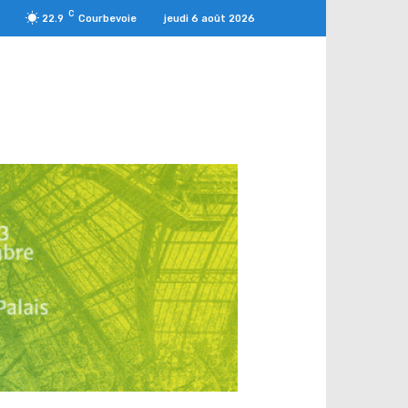
C
jeudi 6 août 2026
22.9
Courbevoie