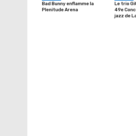
Bad Bunny enflamme la
Le trio G
Plenitude Arena
49e Conco
jazz de L