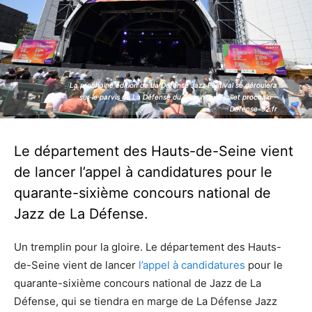
La prochaine édition de La Défense Jazz Festival se déroulera
La prochaine édition de La Défense Jazz Festival se déroulera
sur le parvis de La Défense du 26 juin au 2 juillet prochain -
sur le parvis de La Défense du 26 juin au 2 juillet prochain -
Defense-92.fr
Defense-92.fr
Le département des Hauts-de-Seine vient
de lancer l’appel à candidatures pour le
quarante-sixième concours national de
Jazz de La Défense.
Un tremplin pour la gloire. Le département des Hauts-
de-Seine vient de lancer
l’appel à candidatures
pour le
quarante-sixième concours national de Jazz de La
Défense, qui se tiendra en marge de La Défense Jazz