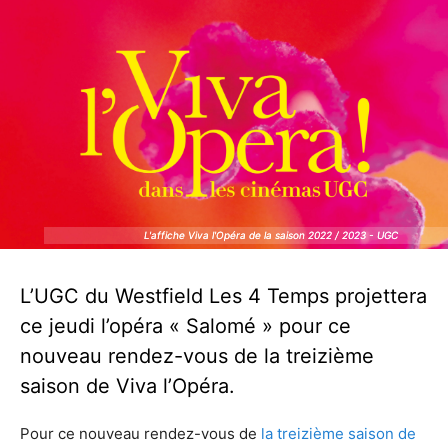
L'affiche Viva l'Opéra de la saison 2022 / 2023 - UGC
L'affiche Viva l'Opéra de la saison 2022 / 2023 - UGC
L’UGC du Westfield Les 4 Temps projettera
ce jeudi l’opéra « Salomé » pour ce
nouveau rendez-vous de la treizième
saison de Viva l’Opéra.
Pour ce nouveau rendez-vous de
la treizième saison de