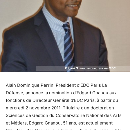
Edgard Gnanou le directeur de l'EDC
Edgard Gnanou le directeur de l'EDC
Alain Dominique Perrin, Président d’EDC Paris La
Défense, annonce la nomination d’Edgard Gnanou aux
fonctions de Directeur Général d’EDC Paris, à partir du
mercredi 2 novembre 2011. Titulaire d’un doctorat en
Sciences de Gestion du Conservatoire National des Arts
et Métiers, Edgard Gnanou, 51 ans, est actuellement