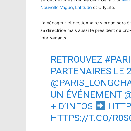
Nouvelle Vague
,
Latitude
et CityLife.
L’aménageur et gestionnaire y organisera 
sa directrice mais aussi le président du br
intervenants.
RETROUVEZ
#PAR
PARTENAIRES LE 2
@PARIS_LONGCH
UN ÉVÉNEMENT
@
+ D’INFOS
HTTP
HTTPS://T.CO/R0