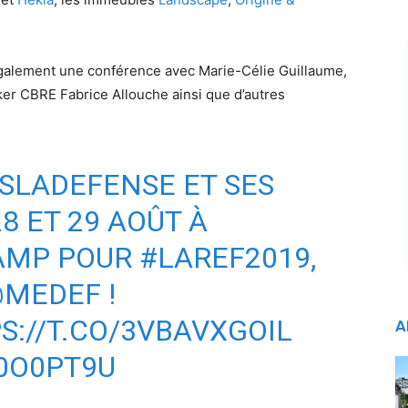
également une conférence avec Marie-Célie Guillaume,
oker CBRE Fabrice Allouche ainsi que d’autres
ISLADEFENSE
ET SES
8 ET 29 AOÛT À
AMP
POUR
#LAREF2019
,
MEDEF
!
S://T.CO/3VBAVXGOIL
A
S0O0PT9U