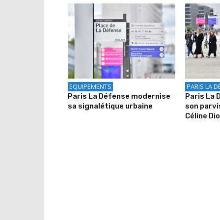
EQUIPEMENTS
PARIS LA D
Paris La Défense modernise
Paris La
sa signalétique urbaine
son parv
Céline Di