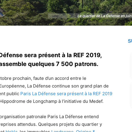
Le quartier de La Défense en juin
Le quartier de La Défense en juin
S
 Défense sera présent à la REF 2019,
 rassemble quelques 7 500 patrons.
ctobre prochain, faute d’un accord entre le
Européenne, La Défense continue son grand plan de
ent public
Paris La Défense sera présent à la REF 2019
l’Hippodrome de Longchamp à l’initiative du Medef.
l’organisation patronale Paris La Défense entend
reprises attendus. Quelques projets du quartier y
et
Hekla
, les immeubles
Landscape
,
Origine &