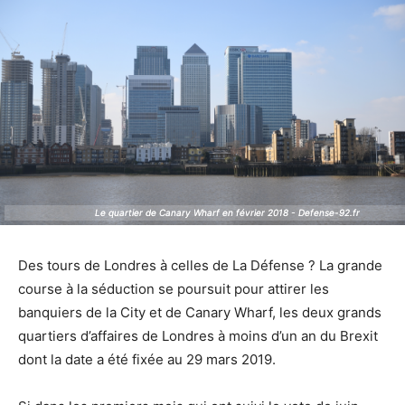
Le quartier de Canary Wharf en février 2018 - Defense-92.fr
Le quartier de Canary Wharf en février 2018 - Defense-92.fr
Des tours de Londres à celles de La Défense ? La grande
course à la séduction se poursuit pour attirer les
banquiers de la City et de Canary Wharf, les deux grands
quartiers d’affaires de Londres à moins d’un an du Brexit
dont la date a été fixée au 29 mars 2019.