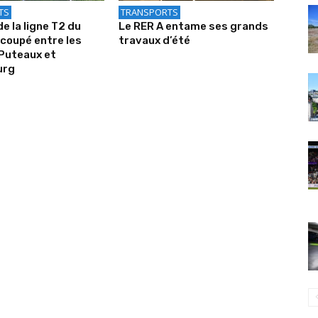
TS
TRANSPORTS
de la ligne T2 du
Le RER A entame ses grands
coupé entre les
travaux d’été
Puteaux et
urg