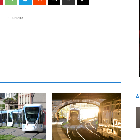
- Publicité -
A