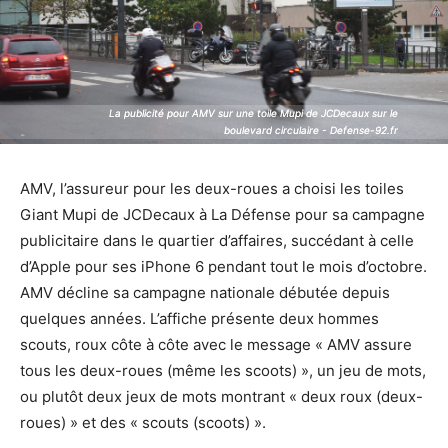
La publicité pour AMV sur une toile Mupi de JCDecaux sur le
La publicité pour AMV sur une toile Mupi de JCDecaux sur le
boulevard circulaire - Defense-92.fr
boulevard circulaire - Defense-92.fr
AMV, l’assureur pour les deux-roues a choisi les toiles
Giant Mupi de JCDecaux à La Défense pour sa campagne
publicitaire dans le quartier d’affaires, succédant à celle
d’Apple pour ses iPhone 6 pendant tout le mois d’octobre.
AMV décline sa campagne nationale débutée depuis
quelques années. L’affiche présente deux hommes
scouts, roux côte à côte avec le message « AMV assure
tous les deux-roues (même les scoots) », un jeu de mots,
ou plutôt deux jeux de mots montrant « deux roux (deux-
roues) » et des « scouts (scoots) ».